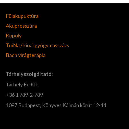
Fülakupuktúra
Akupresszúra
Köpöly
TuiNa / kínai gyógymasszázs
Bach virágterápia
Tárhelyszolgáltató:
Tárhely.Eu Kft.
+36 1 789-2-789
1097 Budapest, Könyves Kálmán körút 12-14