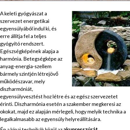
A keleti gyógyászat a
szervezet energetikai
egyensúlyából indul ki, és
erre állítja fel a teljes
gyógyító rendszert.
Egészségképének alapja a
harmónia. Betegségképe az
anyag-energia-szellem
bármely szintjén létrejövő
működészavar, mely
diszharmóniát,
egyensúlyvesztést hoz létre és az egész szervezetet
érinti. Diszharmónia esetén a szakember megkeresi az
okokat, majd ez alapján mérlegeli, hogy melyik technika a
legalkalmasabb az egyensúly helyreállítására.
Én a kínai technikák közül az
akupresszúrát