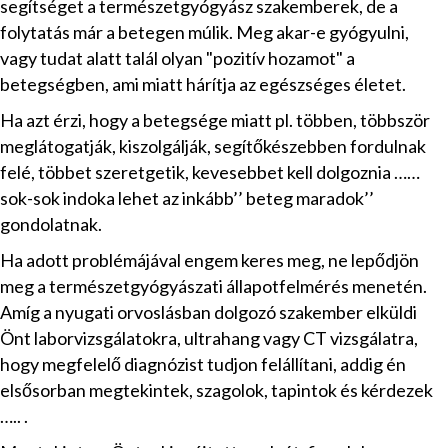
segítséget a természetgyógyász szakemberek, de a
folytatás már a betegen múlik. Meg akar-e gyógyulni,
vagy tudat alatt talál olyan "pozitív hozamot" a
betegségben, ami miatt hárítja az egészséges életet.
Ha azt érzi, hogy a betegsége miatt pl. többen, többször
meglátogatják, kiszolgálják, segítőkészebben fordulnak
felé, többet szeretgetik, kevesebbet kell dolgoznia ……
sok-sok indoka lehet az inkább’’ beteg maradok’’
gondolatnak.
Ha adott problémájával engem keres meg, ne lepődjön
meg a természetgyógyászati állapotfelmérés menetén.
Amíg a nyugati orvoslásban dolgozó szakember elküldi
Önt laborvizsgálatokra, ultrahang vagy CT vizsgálatra,
hogy megfelelő diagnózist tudjon felállítani, addig én
elsősorban megtekintek, szagolok, tapintok és kérdezek
….. .