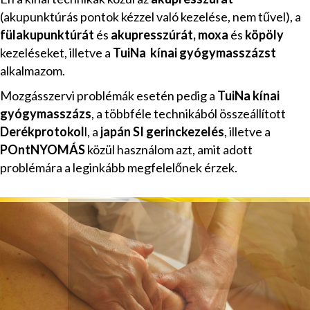
(akupunktúrás pontok kézzel való kezelése, nem tűvel), a
fülakupunktúrát
és
akupresszúrát, moxa
és
köpöly
kezeléseket, illetve a
TuiNa kínai gyógymasszázst
alkalmazom.
Mozgásszervi problémák esetén pedig a
TuiNa kínai
gyógymasszázs
, a többféle technikából összeállított
Derékprotokol
l, a
japán SI gerinckezelés
, illetve a
POntNYOMÁS
közül használom azt, amit adott
problémára a leginkább megfelelőnek érzek.