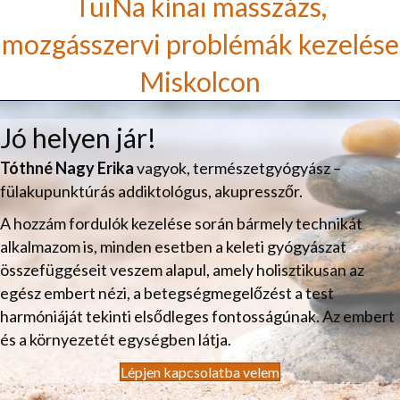
TuiNa kínai masszázs,
mozgásszervi problémák kezelése
Miskolcon
Jó helyen jár!
Tóthné Nagy Erika
vagyok, természetgyógyász –
fülakupunktúrás addiktológus, akupresszőr.
A hozzám fordulók kezelése során bármely technikát
alkalmazom is, minden esetben a keleti gyógyászat
összefüggéseit veszem alapul, amely holisztikusan az
egész embert nézi, a betegségmegelőzést a test
harmóniáját tekinti elsődleges fontosságúnak. Az embert
és a környezetét egységben látja.
Lépjen kapcsolatba velem