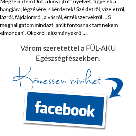
Megtekintem Önt, a kinyújtott nyelvét, figyelek a
hangjára, légzésére, s kérdezek! Székletről, vizeletről,
lázról, fájdalomról, alvásról, érzékszervekről … S
meghallgatom mindazt, amit fontosnak tart nekem
elmondani. Okokról, előzményekről….
Várom szeretettel a FÜL-AKU
Egészségfészekben.