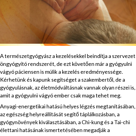
A természetgyógyász a kezelésekkel beindítja a szervezet
öngyógyító rendszerét, de ezt követően már a gyógyulni
vágyó páciensen is múlik a kezelés eredményessége.
Kérhetünk és kapunk segítséget a szakembertől, de a
gyógyulásnak, az életmódváltásnak vannak olyan részei is,
amit a gyógyulni vágyó ember csak maga tehet meg.
Anyagi-energetikai hatású helyes légzés megtanításában,
az egészség helyreállítását segítő táplálkozásban, a
gyógynövények kiválasztásában, a Chi-kung és a Tai-chi
élettani hatásának ismertetésében megadják a