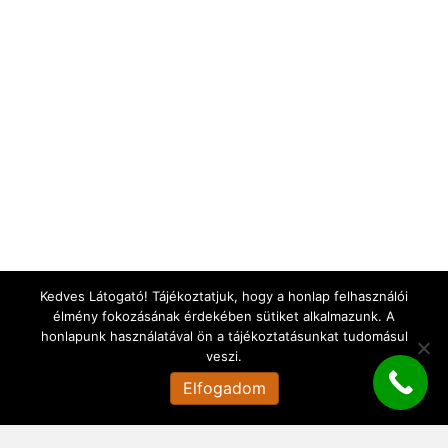
Kedves Látogató! Tájékoztatjuk, hogy a honlap felhasználói
élmény fokozásának érdekében sütiket alkalmazunk. A
honlapunk használatával ön a tájékoztatásunkat tudomásul
veszi.
Elfogadom