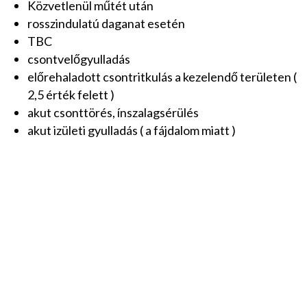
Közvetlenül műtét után
rosszindulatú daganat esetén
TBC
csontvelőgyulladás
előrehaladott csontritkulás a kezelendő területen (
2,5 érték felett )
akut csonttörés, ínszalagsérülés
akut izületi gyulladás ( a fájdalom miatt )