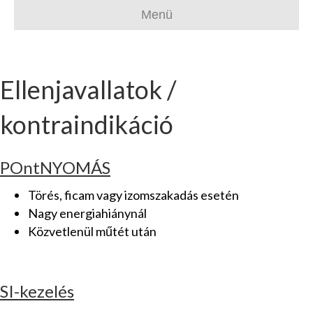
Menü
Ellenjavallatok /
kontraindikáció
POntNYOMÁS
Törés, ficam vagy izomszakadás esetén
Nagy energiahiánynál
Közvetlenül műtét után
SI-kezelés